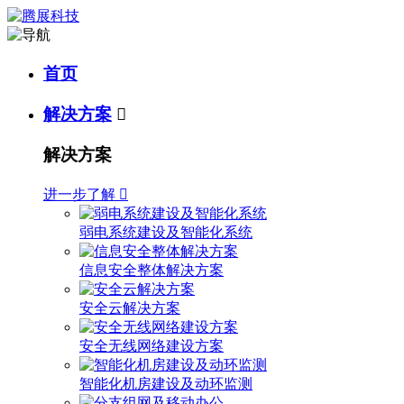
首页
解决方案

解决方案
进一步了解

弱电系统建设及智能化系统
信息安全整体解决方案
安全云解决方案
安全无线网络建设方案
智能化机房建设及动环监测