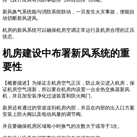
新风换气系统能与消防系统联动，一旦发生火灾事故，便能自
动切断新风进风。
机房的新风系统可以确保机房空调正常运行及机房合理的正压
状态。
机房建设中布署新风系统的重
要性
【概要描述】
为保证主机房空气正压，防止灰尘进入机房，保
证机房空气清新，所以要在机房内设置一台全热交换器新风
机，并且加安装净化过滤装置和防火阀门。
新房还有通过的管道送到机房内部，并且在内部的出入口方案
安装上防火阀以及电动风量的调节阀。
并且要确保机房区域每小时换气的次数大于或等于3次。