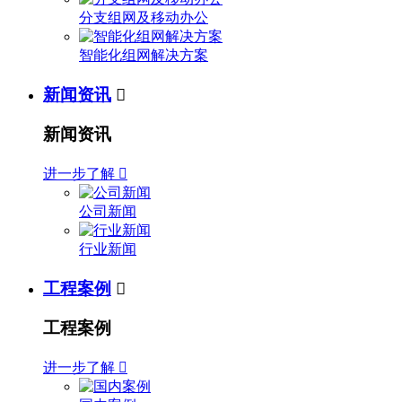
分支组网及移动办公
智能化组网解决方案
新闻资讯

新闻资讯
进一步了解

公司新闻
行业新闻
工程案例

工程案例
进一步了解
