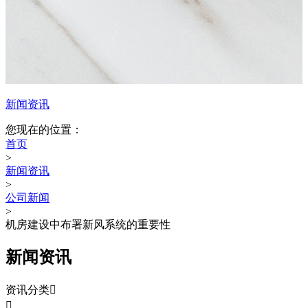
新闻资讯
您现在的位置：
首页
>
新闻资讯
>
公司新闻
>
机房建设中布署新风系统的重要性
新闻资讯
资讯分类

