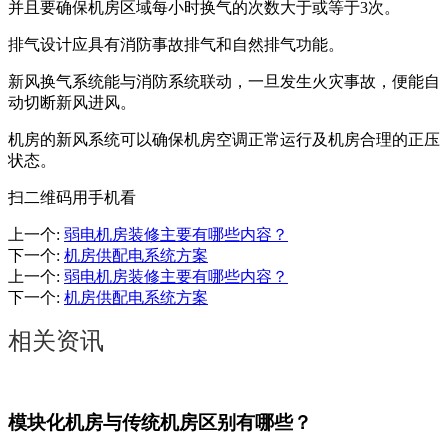
并且要确保机房区域每小时换气的次数大于或等于3次。
排气设计应具有消防事故排气和自然排气功能。
新风换气系统能与消防系统联动，一旦发生火灾事故，便能自
动切断新风进风。
机房的新风系统可以确保机房空调正常运行及机房合理的正压
状态。
扫二维码用手机看
上一个
:
弱电机房装修主要有哪些内容？
下一个
:
机房供配电系统方案
上一个
:
弱电机房装修主要有哪些内容？
下一个
:
机房供配电系统方案
相关资讯
模块化机房与传统机房区别有哪些？