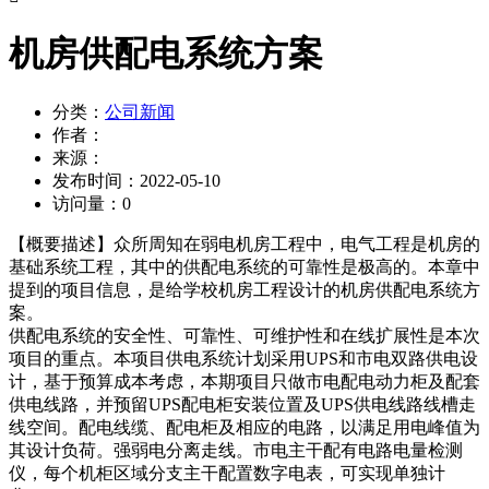
机房供配电系统方案
分类：
公司新闻
作者：
来源：
发布时间：
2022-05-10
访问量：
0
【概要描述】
众所周知在弱电机房工程中，电气工程是机房的
基础系统工程，其中的供配电系统的可靠性是极高的。本章中
提到的项目信息，是给学校机房工程设计的机房供配电系统方
案。
供配电系统的安全性、可靠性、可维护性和在线扩展性是本次
项目的重点。本项目供电系统计划采用UPS和市电双路供电设
计，基于预算成本考虑，本期项目只做市电配电动力柜及配套
供电线路，并预留UPS配电柜安装位置及UPS供电线路线槽走
线空间。配电线缆、配电柜及相应的电路，以满足用电峰值为
其设计负荷。强弱电分离走线。市电主干配有电路电量检测
仪，每个机柜区域分支主干配置数字电表，可实现单独计