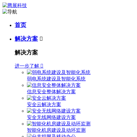
首页
解决方案

解决方案
进一步了解

弱电系统建设及智能化系统
信息安全整体解决方案
安全云解决方案
安全无线网络建设方案
智能化机房建设及动环监测