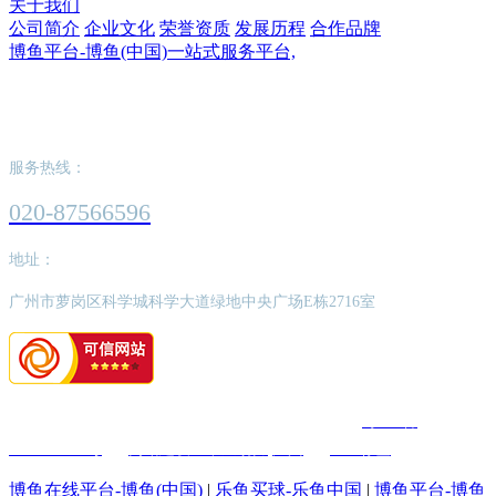
关于我们
公司简介
企业文化
荣誉资质
发展历程
合作品牌
博鱼平台-博鱼(中国)一站式服务平台,
博鱼平台-博鱼(中国)一站式服务平台,
服务热线：
020-87566596
地址：
广州市萝岗区科学城科学大道绿地中央广场E栋2716室
版权所有：博鱼平台-博鱼(中国)一站式服务平台,
粤ICP备
2022062526号
网站建设：中企动力
广州
SEO标签
博鱼在线平台-博鱼(中国)
|
乐鱼买球-乐鱼中国
|
博鱼平台-博鱼