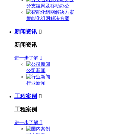
分支组网及移动办公
智能化组网解决方案
新闻资讯

新闻资讯
进一步了解

公司新闻
行业新闻
工程案例

工程案例
进一步了解
