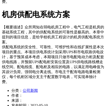
费。
机房供配电系统方案
【概要描述】
众所周知在弱电机房工程中，电气工程是机房的
基础系统工程，其中的供配电系统的可靠性是极高的。本章中
提到的项目信息，是给学校机房工程设计的机房供配电系统方
案。
供配电系统的安全性、可靠性、可维护性和在线扩展性是本次
项目的重点。本项目供电系统计划采用UPS和市电双路供电设
计，基于预算成本考虑，本期项目只做市电配电动力柜及配套
供电线路，并预留UPS配电柜安装位置及UPS供电线路线槽走
线空间。配电线缆、配电柜及相应的电路，以满足用电峰值为
其设计负荷。强弱电分离走线。市电主干配有电路电量检测
仪，每个机柜区域分支主干配置数字电表，可实现单独计
费。
分类：
公司新闻
作者：
来源：
发布时间：
2022-05-10